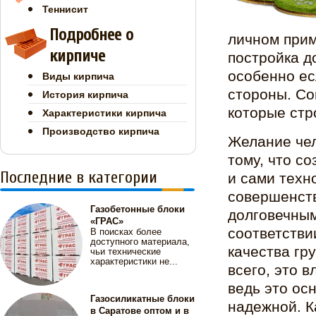
Теннисит
Подробнее о
личном прим
кирпиче
постройка д
особенно ес
Виды кирпича
стороны. Со
История кирпича
которые стр
Характеристики кирпича
Производство кирпича
Желание чел
тому, что с
Последние в категории
и сами техн
совершенств
Газобетонные блоки
долговечным
«ГРАС»
соответстви
В поисках более
доступного материала,
качества гр
чьи технические
характеристики не...
всего, это 
ведь это ос
Газосиликатные блоки
надежной. К
в Саратове оптом и в