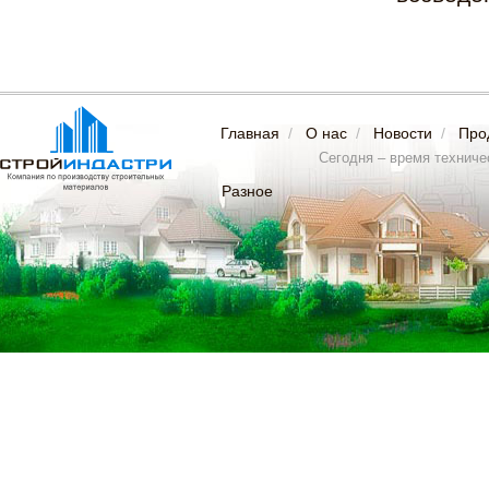
Главная
/
О нас
/
Новости
/
Про
Сегодня – время техничес
Разное