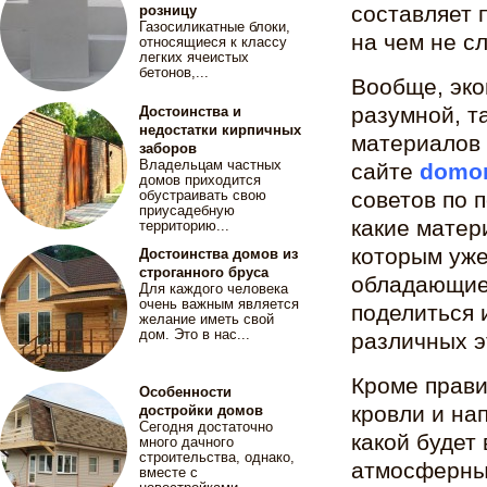
составляет п
розницу
Газосиликатные блоки,
на чем не с
относящиеся к классу
легких ячеистых
бетонов,...
Вообще, эко
разумной, т
Достоинства и
недостатки кирпичных
материалов 
заборов
Владельцам частных
сайте
domor
домов приходится
советов по 
обустраивать свою
приусадебную
какие матер
территорию...
которым уже
Достоинства домов из
строганного бруса
обладающие 
Для каждого человека
очень важным является
поделиться 
желание иметь свой
дом. Это в нас...
различных э
Кроме прави
Особенности
кровли и на
достройки домов
Сегодня достаточно
какой будет
много дачного
строительства, однако,
атмосферные
вместе с