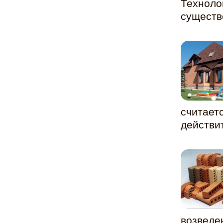
Техноло
существ
считает
действи
возведен