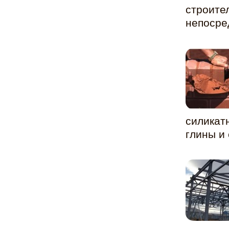
строите
непосре
силикат
глины и 