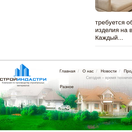
требуется о
изделия на 
Каждый...
Главная
/
О нас
/
Новости
/
Про
Сегодня – время техничес
Разное