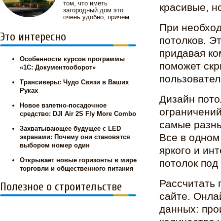
том, что иметь
красивые, н
загородный дом это
очень удобно, причем...
При необхо
Это интересно
потолков. Э
придавая ко
Особенности курсов программы
поможет скр
«1С: Документооборот»
пользовател
Трансиверы: Чудо Связи в Ваших
Руках
Дизайн пото
Новое взлетно-посадочное
ограничений
средство: DJI Air 2S Fly More Combo
самые разны
Захватывающее будущее с LED
Все в одном
экранами: Почему они становятся
выбором номер один
яркого и ин
Открывает новые горизонты в мире
потолок под
торговли и общественного питания
Рассчитать 
Полезное о строительстве
сайте. Онла
данных: про