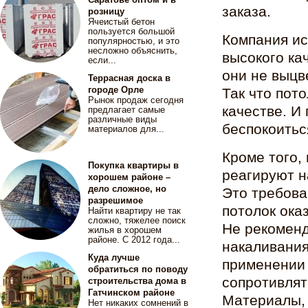
заказа.
розницу
Ячеистый бетон
пользуется большой
Компания ис
популярностью, и это
несложно объяснить,
высокого ка
если...
они не выцв
Террасная доска в
городе Орле
Так что пот
Рынок продаж сегодня
качестве. И
предлагает самые
различные виды
беспокоитьс
материалов для...
Кроме того,
Покупка квартиры в
реагируют н
хорошем районе –
дело сложное, но
Это требова
разрешимое
потолок ока
Найти квартиру не так
сложно, тяжелее поиск
Не рекоменд
жилья в хорошем
районе. С 2012 года...
накаливания
Куда лучше
применении
обратиться по поводу
сопротивлят
строительства дома в
Гатчинском районе
Материалы, 
Нет никаких сомнений в