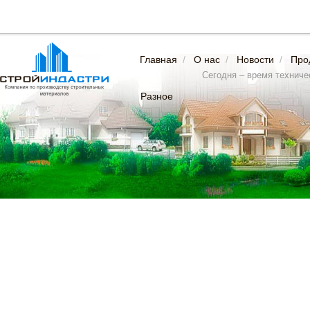
Главная
/
О нас
/
Новости
/
Про
Сегодня – время техничес
Разное