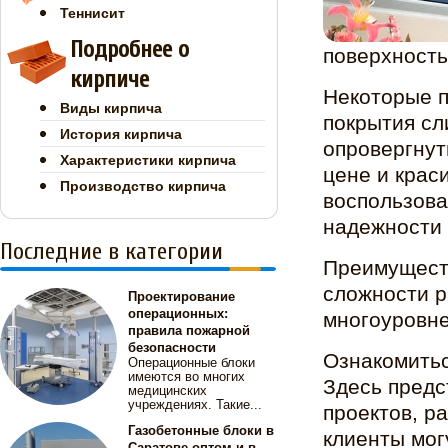
Теннисит
Подробнее о
поверхность
кирпиче
Некоторые п
Виды кирпича
покрытия сл
История кирпича
опровергнут
Характеристики кирпича
цене и крас
Производство кирпича
воспользова
надежности 
Последние в категории
Преимущест
сложности р
Проектирование
операционных:
многоуровне
правила пожарной
безопасности
Ознакомитьс
Операционные блоки
имеются во многих
Здесь предс
медицинских
учреждениях. Такие...
проектов, р
Газобетонные блоки в
клиенты мог
Саратове оптом и в