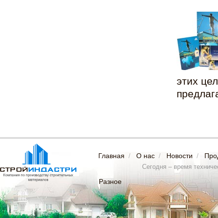
этих це
предлага
Главная
/
О нас
/
Новости
/
Про
Сегодня – время техничес
Разное