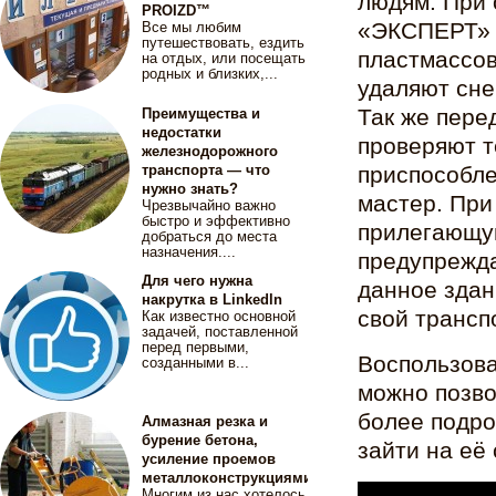
людям. При 
PROIZD™
«ЭКСПЕРТ» и
Все мы любим
путешествовать, ездить
пластмассов
на отдых, или посещать
родных и близких,...
удаляют сне
Так же пере
Преимущества и
недостатки
проверяют т
железнодорожного
приспособле
транспорта — что
нужно знать?
мастер. При
Чрезвычайно важно
быстро и эффективно
прилегающу
добраться до места
назначения....
предупрежда
Для чего нужна
данное здан
накрутка в Linkedln
свой трансп
Как известно основной
задачей, поставленной
перед первыми,
Воспользова
созданными в...
можно позво
более подро
Алмазная резка и
бурение бетона,
зайти на её 
усиление проемов
металлоконструкциями
Многим из нас хотелось