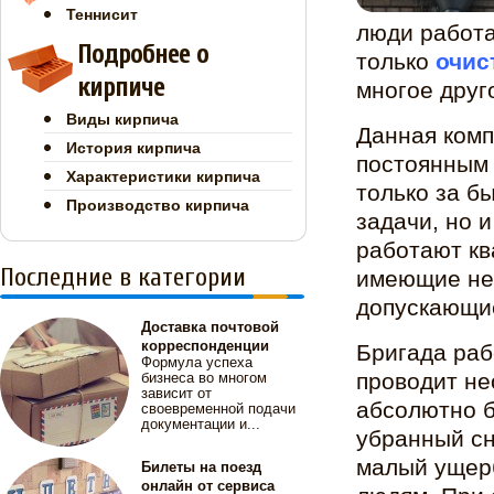
Теннисит
люди работа
Подробнее о
только
очис
кирпиче
многое друг
Виды кирпича
Данная комп
История кирпича
постоянным 
Характеристики кирпича
только за б
Производство кирпича
задачи, но 
работают к
Последние в категории
имеющие не
допускающие
Доставка почтовой
корреспонденции
Бригада раб
Формула успеха
проводит не
бизнеса во многом
зависит от
абсолютно б
своевременной подачи
документации и...
убранный сн
малый ущерб
Билеты на поезд
онлайн от сервиса