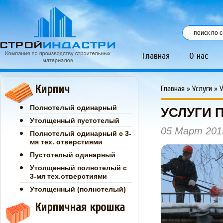
Главная
:
О нас
:
Кирпич
Главная
»
Услуги
»
У
Полнотелый одинарный
УСЛУГИ 
Утолщенный пустотелый
05 Март 201
Полнотелый одинарный с 3-
мя тех. отверстиями
Пустотелый одинарный
Утолщенный полнотелый с
3-мя тех.отверстиями
Утолщенный (полнотелый)
Кирпичная крошка