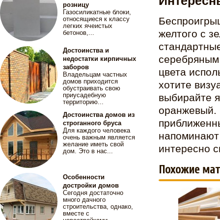
Интересн
розницу
Газосиликатные блоки,
относящиеся к классу
Беспроигрыш
легких ячеистых
желтого с з
бетонов,...
стандартные
Достоинства и
серебряным 
недостатки кирпичных
заборов
цвета испол
Владельцам частных
домов приходится
хотите визу
обустраивать свою
приусадебную
выбирайте я
территорию...
оранжевый. 
Достоинства домов из
приближенны
строганного бруса
Для каждого человека
напоминают 
очень важным является
желание иметь свой
интересно с
дом. Это в нас...
Похожие мат
Особенности
достройки домов
Сегодня достаточно
много дачного
строительства, однако,
вместе с