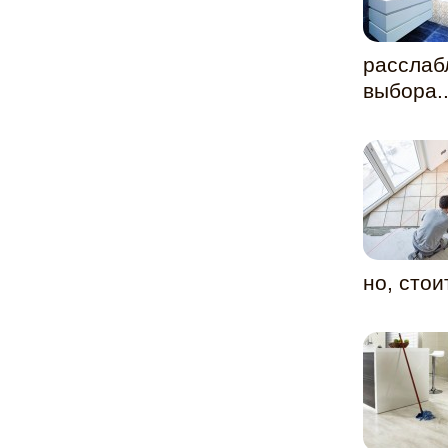
расслаб
выбора..
но, стои