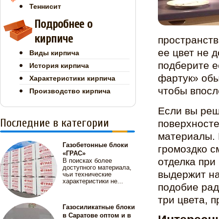
Теннисит
Подробнее о
кирпиче
пространст
ее цвет не 
Виды кирпича
подберите е
История кирпича
фартук» обы
Характеристики кирпича
чтобы впосл
Производство кирпича
Если вы реш
Последние в категории
поверхносте
материалы. 
Газобетонные блоки
громоздко с
«ГРАС»
отделка при
В поисках более
доступного материала,
выдержит на
чьи технические
характеристики не...
подобие рад
три цвета, 
Газосиликатные блоки
в Саратове оптом и в