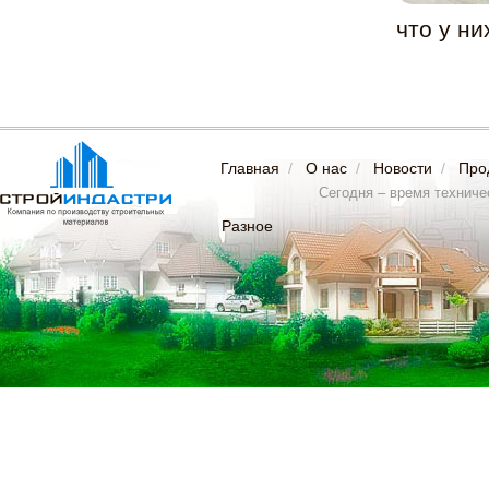
что у ни
Главная
/
О нас
/
Новости
/
Про
Сегодня – время техничес
Разное